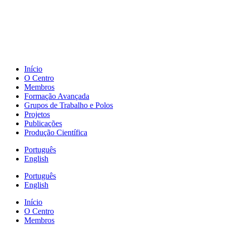
Início
O Centro
Membros
Formação Avançada
Grupos de Trabalho e Polos
Projetos
Publicações
Produção Científica
Português
English
Português
English
Início
O Centro
Membros