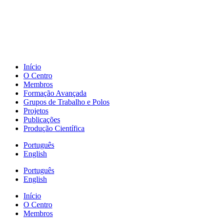
Início
O Centro
Membros
Formação Avançada
Grupos de Trabalho e Polos
Projetos
Publicações
Produção Científica
Português
English
Português
English
Início
O Centro
Membros