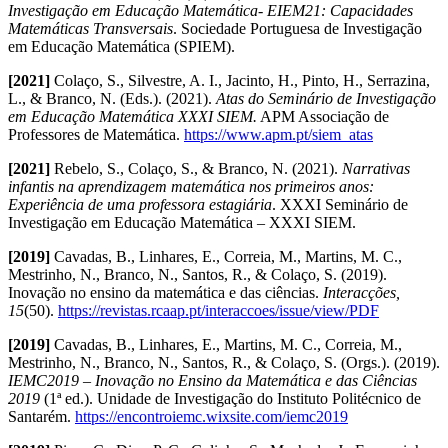
Investigação em Educação Matemática- EIEM21: Capacidades
Matemáticas Transversais
. Sociedade Portuguesa de Investigação
em Educação Matemática (SPIEM).
[2021]
Colaço, S., Silvestre, A. I., Jacinto, H., Pinto, H., Serrazina,
L., & Branco, N. (Eds.). (2021).
Atas do
Seminário de Investigação
em Educação Matemática XXXI SIEM.
APM Associação de
Professores de Matemática.
https://www.apm.pt/siem_atas
[2021]
Rebelo, S., Colaço, S., & Branco, N. (2021).
Narrativas
infantis na aprendizagem matemática nos primeiros anos:
Experiência de uma professora estagiária
. XXXI Seminário de
Investigação em Educação Matemática – XXXI SIEM.
[2019]
Cavadas, B., Linhares, E., Correia, M., Martins, M. C.,
Mestrinho, N., Branco, N., Santos, R., & Colaço, S. (2019).
Inovação no ensino da matemática e das ciências.
Interacções,
15
(50).
https://revistas.rcaap.pt/interaccoes/issue/view/PDF
[2019]
Cavadas, B., Linhares, E., Martins, M. C., Correia, M.,
Mestrinho, N., Branco, N., Santos, R., & Colaço, S. (Orgs.). (2019).
IEMC2019 – Inovação no Ensino da
Matemática e das Ciências
2019
(1ª ed.). Unidade de Investigação do Instituto Politécnico de
Santarém.
https://encontroiemc.wixsite.com/iemc2019