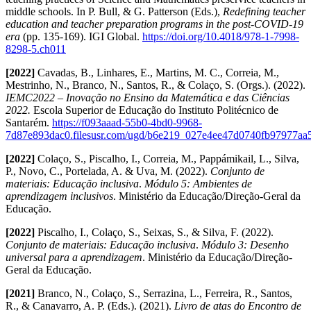
middle schools. In P. Bull, & G. Patterson (Eds.),
Redefining teacher
education and teacher preparation programs in the post-COVID-19
era
(pp. 135-169). IGI Global.
https://doi.org/10.4018/978-1-7998-
8298-5.ch011
[2022]
Cavadas, B., Linhares, E., Martins, M. C., Correia, M.,
Mestrinho, N., Branco, N., Santos, R., & Colaço, S. (Orgs.). (2022).
IEMC2022 – Inovação no Ensino da Matemática e das Ciências
2022.
Escola Superior de Educação do Instituto Politécnico de
Santarém.
https://f093aaad-55b0-4bd0-9968-
7d87e893dac0.filesusr.com/ugd/b6e219_027e4ee47d0740fb97977aa
[2022]
Colaço, S., Piscalho, I., Correia, M., Pappámikail, L., Silva,
P., Novo, C., Portelada, A. & Uva, M. (2022).
Conjunto de
materiais: Educação inclusiva
.
Módulo 5: Ambientes de
aprendizagem inclusivos
. Ministério da Educação/Direção-Geral da
Educação.
[2022]
Piscalho, I., Colaço, S., Seixas, S., & Silva, F. (2022).
Conjunto de materiais: Educação inclusiva
.
Módulo 3: Desenho
universal para a aprendizagem
. Ministério da Educação/Direção-
Geral da Educação.
[2021]
Branco, N., Colaço, S., Serrazina, L., Ferreira, R., Santos,
R., & Canavarro, A. P. (Eds.). (2021).
Livro de atas do
Encontro de