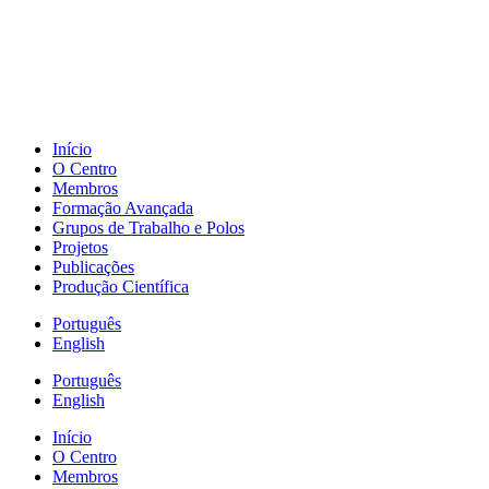
Início
O Centro
Membros
Formação Avançada
Grupos de Trabalho e Polos
Projetos
Publicações
Produção Científica
Português
English
Português
English
Início
O Centro
Membros