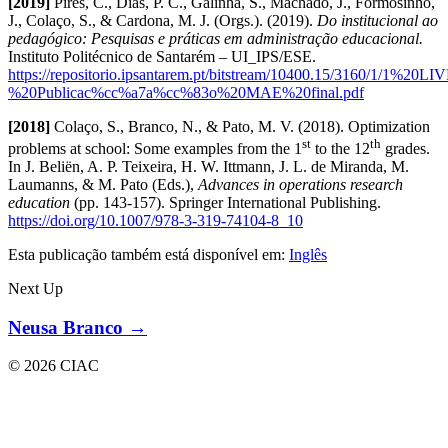
[2019]
Pires, C., Dias, P. C., Galinha, S., Machado, J., Formosinho,
J., Colaço, S., & Cardona, M. J. (Orgs.). (2019).
Do institucional ao
pedagógico: Pesquisas e práticas em administração educacional.
Instituto Politécnico de Santarém – UI_IPS/ESE.
https://repositorio.ipsantarem.pt/bitstream/10400.15/3160/1/1%20
%20Publicac%cc%a7a%cc%83o%20MAE%20final.pdf
[2018]
Colaço, S., Branco, N., & Pato, M. V. (2018). Optimization
st
th
problems at school: Some examples from the 1
to the 12
grades.
In J. Beliën, A. P. Teixeira, H. W. Ittmann, J. L. de Miranda, M.
Laumanns, & M. Pato (Eds.),
Advances in operations research
education
(pp. 143-157). Springer International Publishing.
https://doi.org/10.1007/978-3-319-74104-8_10
Esta publicação também está disponível em:
Inglês
Next Up
Neusa Branco →
© 2026 CIAC