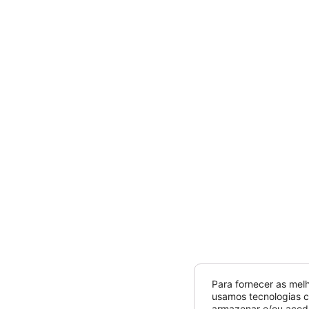
Para fornecer as mel
usamos tecnologias 
armazenar e/ou aced